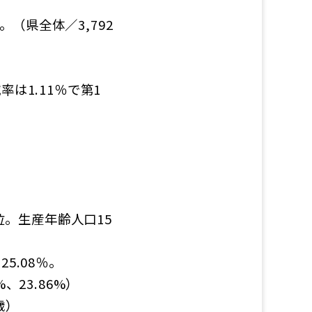
。（県全体／3,792
率は1.11％で第1
5位。生産年齢人口15
5.08％。
、23.86%）
歳）