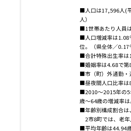
■人口は17,596人
人）
■1世帯あたり人員は2
■人口増減率は1.0
位。（県全体／0.17％
■合計特殊出生率は1.
■婚姻率は4.68で第
■市（町）外通勤・通
■昼夜間人口比率は88
■2010～2015年
歳～64歳の増減率は△
■年齢別構成割合は、年
2市8町では、老年人口
■平均年齢は44.94