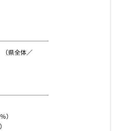
位。（県全体／
1％）
g）