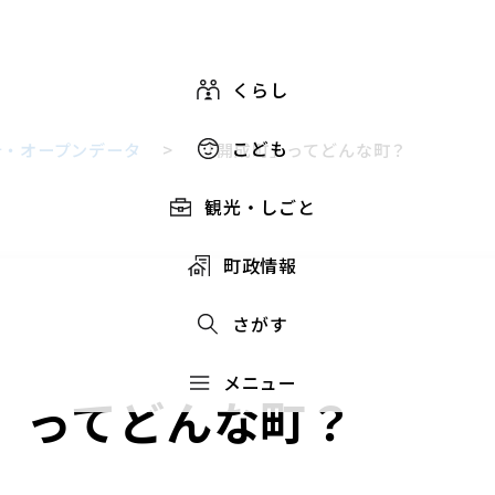
くらし
こども
計・オープンデータ
>
「開成町」ってどんな町？
観光・しごと
町政情報
さがす
メニュー
」ってどんな町？