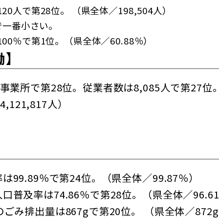
0人で第28位。 （県全体／198,504人）
mで一番小さい。
00％で第1位。（県全体／60.88％）
働】
3事業所で第28位。従業者数は8,085人で第27
4,121,817人）
】
99.89％で第24位。（県全体／99.87％）
普及率は74.86％で第28位。（県全体／96.6
ごみ排出量は867gで第20位。 （県全体／872