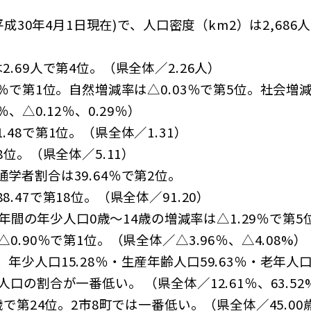
(平成30年4月1日現在)で、人口密度（km2）は2,686人
.69人で第4位。（県全体／2.26人）
8％で第1位。自然増減率は△0.03％で第5位。社会増減
、△0.12％、0.29％）
48で第1位。（県全体／1.31）
8位。（県全体／5.11）
学者割合は39.64％で第2位。
.47で第18位。（県全体／91.20）
の5年間の年少人口0歳～14歳の増減率は△1.29％で第
0.90％で第1位。（県全体／△3.96％、△4.08%）
少人口15.28％・生産年齢人口59.63％・老年人口2
の割合が一番低い。 （県全体／12.61％、63.52%
歳で第24位。2市8町では一番低い。（県全体／45.00