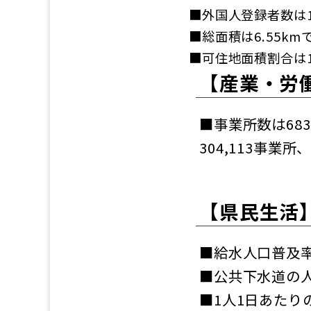
■外国人登録者数は12
■総面積は6.55k
■可住地面積割合は1
【産業・労
■事業所数は68
304,113事業所、
【県民生活
■給水人口普及率は
■公共下水道の人口
■1人1日あたりの