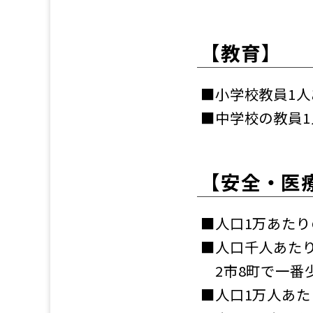
【教育】
■小学校教員1人あ
■中学校の教員1人
【安全・医
■人口1万あたりの
■人口千人あたり
2市8町で一番少
■人口1万人あたり