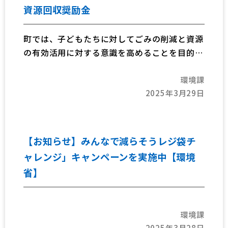
資源回収奨励金
町では、子どもたちに対してごみの削減と資源
の有効活用に対する意識を高めることを目的
に、子ども会等の団体が町内の一般家庭から回
環境課
収した資源物を、回収業者に引き渡した量に応
2025年3月29日
じて資源回収奨励金を交付しています。
この機会に、資源の再利用の推進に取り組んで
みませんか。
【お知らせ】みんなで減らそうレジ袋チ
ャレンジ」キャンペーンを実施中【環境
省】
環境課
2025年3月28日