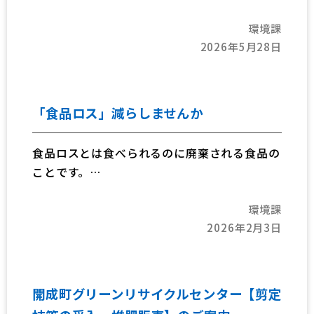
環境課
2026年5月28日
「食品ロス」減らしませんか
食品ロスとは食べられるのに廃棄される食品の
ことです。
日本では年間464万トン（令和5年度推計）生
環境課
じており、飢餓に苦しむ人々に向けた世界の食
2026年2月3日
料援助量の1.3倍に相当します。
これは、国民一人当たりに換算すると"おにぎ
り1個分(約102g)の食べもの"が毎日捨てられ
ていることになります。
開成町グリーンリサイクルセンター【剪定
大切な資源の有効活用や環境負荷への配慮か