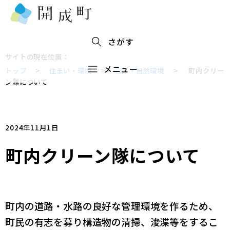
さがす
サイトの現在位置：
メニュー
トップ
>
住まい・環境
>
ごみ・自然環境
>
町内クリー
ン隊について
2024年11月1日
町内クリーン隊について
町内の道路・水路の良好な管理環境を作るため、
町民の有志を募り構造物の清掃、浚渫等をするこ