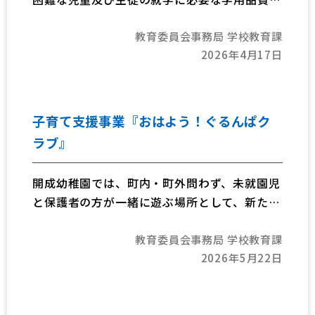
給食費等の援助をする制度です。世帯の所得金
教育委員会事務局 学校教育課
額をもとに校長の所見等を参考に認定された方
2026年4月17日
がこの制度を受けられます。
子育て支援事業『おはよう！ぐるんぱク
ラブ』
開成幼稚園では、町内・町外問わず、未就園児
と保護者の方が一緒に遊ぶ場所として、新たに
「おはよう！ぐるんぱくらぶ」を開設します。
教育委員会事務局 学校教育課
月齢の近いお子さんと遊ばせたり、大人同士お
2026年5月22日
話ししたりしませんか？職員が常駐しておりま
す。お気軽に遊びにいらしてください。
また、親子で楽しめるイベントや季節に合った