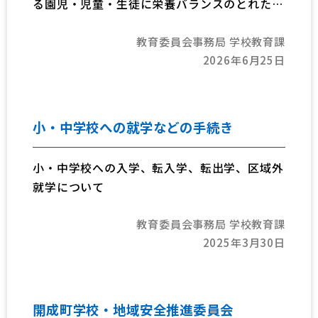
る園児・児童・生徒に栄養バランスのとれた安
全・安心な食事を提供することにより、心身の
教育委員会事務局 学校教育課
健全な発達を促すことを目的とする教育活動と
2026年6月25日
して位置づけられています。
開成町の給食は、町内産の野菜や県産食材を積
極的に使用しながら、食事内容の充実を図り、
衛生面や食材の安全対策を徹底して「安全・安
小・中学校への就学などの手続き
心・おいしい給食」の提供を心掛けています。
小・中学校への入学、転入学、転出学、区域外
就学について
教育委員会事務局 学校教育課
2025年3月30日
開成町学校・地域安全推進委員会