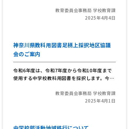
速無線LAN環境を整備を行いました。これらの
教育委員会事務局 学校教育課
機器を活用し、学校や児童生徒の学習の充実を
2025年4月4日
図り、これまでの教育実践とICTが融合した教
育効果を目指します。
神奈川県教科用図書足柄上採択地区協議
会のご案内
令和6年度は、令和7年度から令和10年度まで
使用する中学校教科用図書を採択します。今回
の採択にあたっては、南足柄市教育委員会が事
教育委員会事務局 学校教育課
務局となり事務を進めてまいります。会議開催
2025年4月1日
等の情報については、下記サイトをご覧くださ
い。
中学校部活動地域移行について