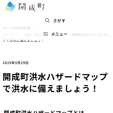
さがす
サイトの現在位置：
メニュー
トップ
>
安全・安心
>
防災
>
開成町洪水ハザードマッ
プで洪水に備えましょう！
2025年3月29日
開成町洪水ハザードマップ
で洪水に備えましょう！
開成町洪水ハザードマップとは