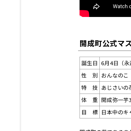
開成町公式マ
誕生日
6月4日（永
性 別
おんなのこ
特 技
あじさいの
体 重
開成弥一芋
目 標
日本中のキ