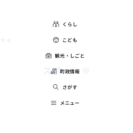
くらし
こども
ツ ※
観光・しごと
スポーツ ※
町政情報
さがす
メニュー