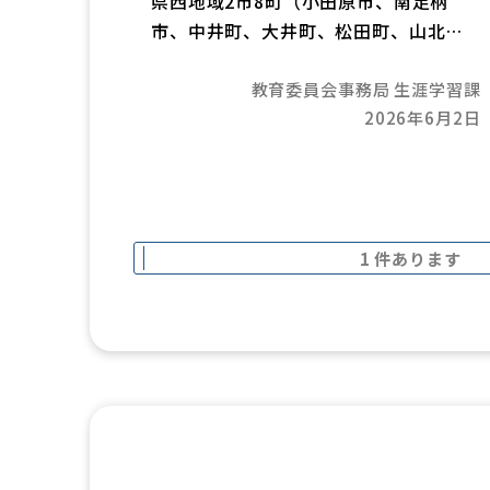
県西地域2市8町（小田原市、南足柄
市、中井町、大井町、松田町、山北
町、開成町、箱根町、真鶴町及び湯河
教育委員会事務局 生涯学習課
原町）では、お互いが所管するスポー
2026年6月2日
ツ施設をエリア内の住民が同一条件で
利用できる「相互利用」を行っていま
す。
ただし、全ての施設が相互利用の対象
ではありませんのでご注意ください。
1 件あります