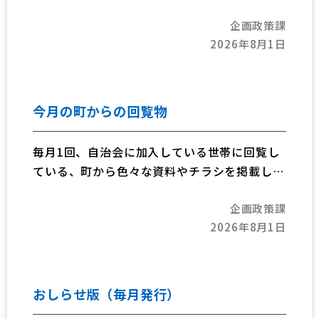
企画政策課
2026年8月1日
今月の町からの回覧物
毎月1回、自治会に加入している世帯に回覧し
ている、町から色々な資料やチラシを掲載して
います。
企画政策課
（注）内容について詳しく知りたい場合は、担
2026年8月1日
当課までご連絡ください。
（注）町広報紙は、ポスティングにより全戸配
布されています。
おしらせ版（毎月発行）