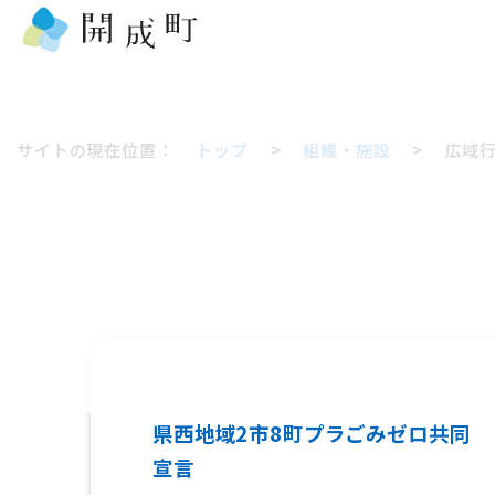
サイトの現在位置：
トップ
>
組織・施設
>
広域
県西地域2市8町プラごみゼロ共同
宣言