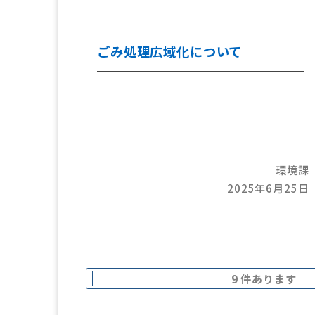
らすことのできる地域社会を実現しま
す
一 私たちは、障がい者の社会への参
ごみ処理広域化について
加を妨げるあらゆる壁、いかなる偏見
や差別も排除します
一 私たちは、この憲章の実現に向け
て、県民総ぐるみで取り組みます
平成28年10月14日 神奈川県
環境課
2025年6月25日
9 件あります