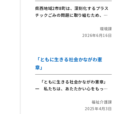
県西地域2市8町は、深刻化するプラス
チックごみの問題に取り組むため、共
同でプラごみゼロに向け、不断の取組
環境課
を行うことを宣言しました。
2026年6月16日
「ともに生きる社会かながわ憲
章」
「ともに生きる社会かながわ憲章」
一 私たちは、あたたかい心をもっ
て、すべての人のいのちを大切にしま
福祉介護課
す
2025年4月3日
一 私たちは、誰もがその人らしく暮