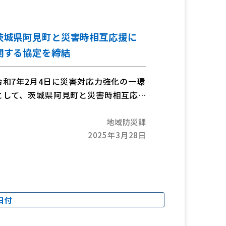
後まで続けられるよう、在宅医療と介
護の連携に取り組む「足柄上地区在宅
医療・介護連携支援センター」を足柄
茨城県阿見町と災害時相互応援に
上病院内に開設しました。今後、本セ
関する協定を締結
ンターを中心に、医療機関と介護事業
所等の関係者の連携を進めていきます。
令和7年2月4日に災害対応力強化の一環
として、茨城県阿見町と災害時相互応
援に関する協定を締結しました。
地域防災課
2025年3月28日
日付