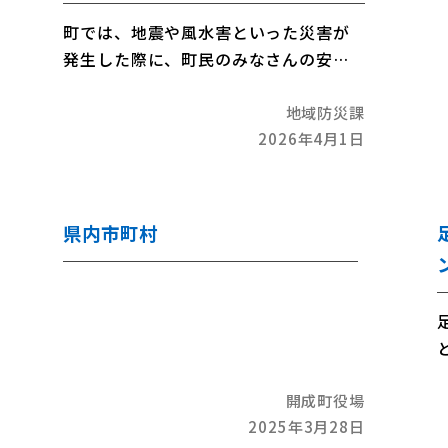
町では、地震や風水害といった災害が
発生した際に、町民のみなさんの安全
や安心を確保するために、他の地方公
地域防災課
共団体や企業、民間団体等と災害協定
2026年4月1日
を締結することで、物資の確保や相互
応援体制を確立しています。
県内市町村
開成町役場
2025年3月28日