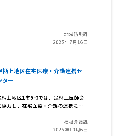
地域防災課
2025年7月16日
足柄上地区在宅医療・介護連携セ
ンター
足柄上地区1市5町では、足柄上医師会
と協力し、在宅医療・介護の連携に取
り組んでいます。医療と介護の両方を必
福祉介護課
要とする状態の高齢の方が、住み慣れ
2025年10月6日
た地域で自分らしい暮らしを人生の最