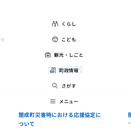
くらし
こども
行政
観光・しごと
広域行政
町政情報
さがす
メニュー
開成町災害時における応援協定に
ついて