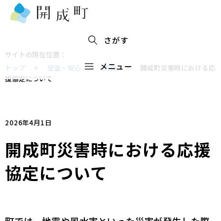
さがす
サイトの現在位置：
メニュー
トップ
>
安全・安心
>
防災
>
開成町災害時における応
援協定について
2026年4月1日
開成町災害時における応援
協定について