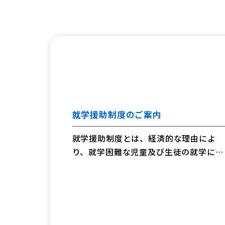
就学援助制度のご案内
就学援助制度とは、経済的な理由によ
り、就学困難な児童及び生徒の就学に必
要な学用品費、給食費等の援助をする制
度です。世帯の所得金額をもとに校長の
所見等を参考に認定された方がこの制度
を受けられます。