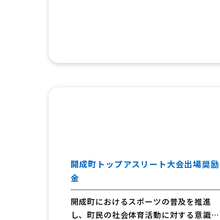
す。
（注）令和7年度までの「放課後子ども
教室」です。
開成町トップアスリート大会出場奨励
金
開成町におけるスポーツの普及を推進
し、町民の社会体育活動に対する意識高