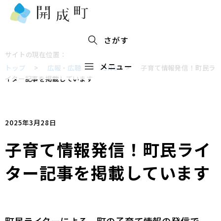
さがす
サイトの現在位置：
メニュー
トップ
>
広報・広聴
>
SNS
>
子育て情報発信！町民ラ
イター記事を掲載しています
2025年3月28日
子育て情報発信！町民ライ
ター記事を掲載しています