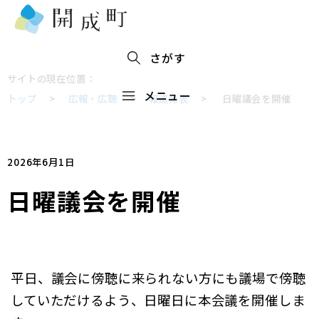
さがす
サイトの現在位置：
メニュー
トップ
>
広報・広聴
>
報道発表
>
日曜議会を開催
2026年6月1日
日曜議会を開催
平日、議会に傍聴に来られない方にも議場で傍聴
していただけるよう、日曜日に本会議を開催しま