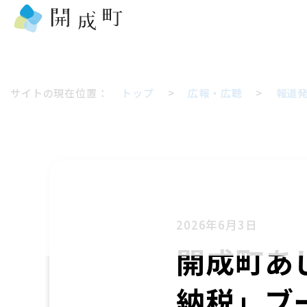
サイトの現在位置：
トップ
>
広報・広聴
>
報道
2026年6月3日
開成町あ
納税」ブ