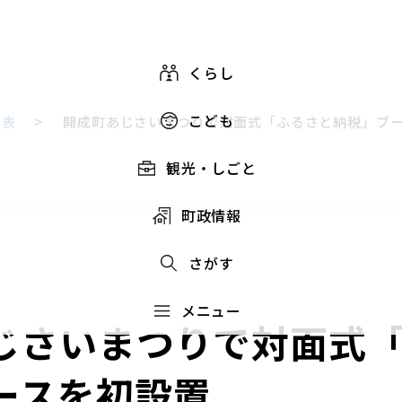
くらし
こども
発表
>
開成町あじさいまつりで対面式「ふるさと納税」ブ
観光・しごと
町政情報
さがす
メニュー
じさいまつりで対面式
ースを初設置