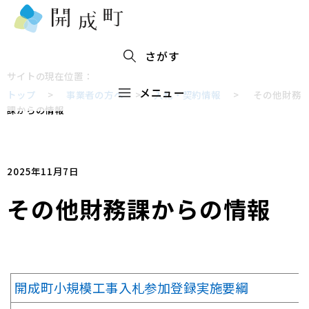
さがす
サイトの現在位置：
メニュー
トップ
>
事業者の方へ
>
入札・契約情報
>
その他財務
課からの情報
2025年11月7日
その他財務課からの情報
開成町小規模工事入札参加登録実施要綱