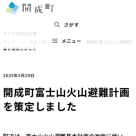
さがす
サイトの現在位置：
メニュー
トップ
>
安全・安心
>
防災
>
開成町富士山火山避難計
画を策定しました
2025年3月29日
開成町富士山火山避難計画
を策定しました