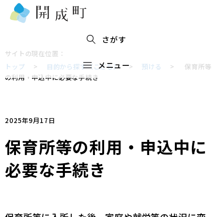
さがす
サイトの現在位置：
メニュー
トップ
>
目的から探す（こども）
>
預ける
>
保育所等
の利用・申込中に必要な手続き
2025年9月17日
保育所等の利用・申込中に
必要な手続き