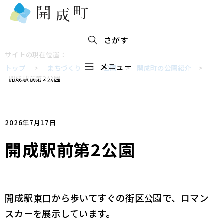
さがす
サイトの現在位置：
メニュー
トップ
>
まちづくり
>
公園
>
開成町の公園紹介
>
開成駅前第2公園
2026年7月17日
開成駅前第2公園
開成駅東口から歩いてすぐの街区公園で、ロマン
スカーを展示しています。