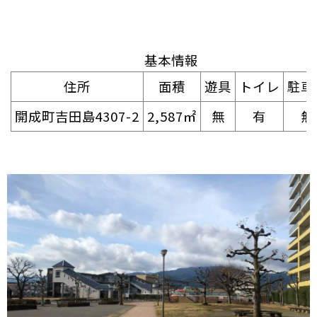
基本情報
住所
面積
遊具
トイレ
駐車
開成町吉田島4307-2
2,587㎡
無
有
無