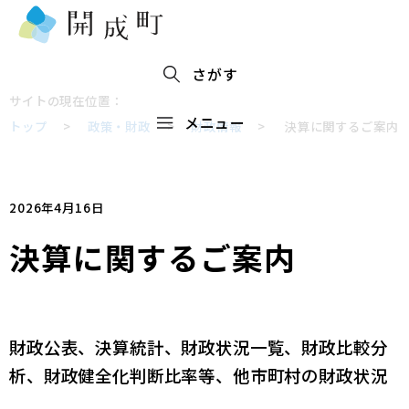
さがす
サイトの現在位置：
メニュー
トップ
>
政策・財政
>
財政情報
>
決算に関するご案内
2026年4月16日
決算に関するご案内
財政公表、決算統計、財政状況一覧、財政比較分
析、財政健全化判断比率等、他市町村の財政状況